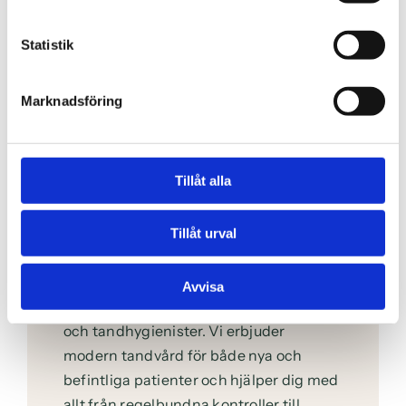
Statistik
Marknadsföring
Tillåt alla
Modern tandvård med
omtanke
Tillåt urval
Tandläkarna Stenberg är en
tandvårdsklinik i centrala Falkenberg
Avvisa
där du får hjälp av erfarna tandläkare
och tandhygienister.
Vi erbjuder
modern tandvård för både nya och
befintliga patienter och hjälper dig med
allt från regelbundna kontroller till