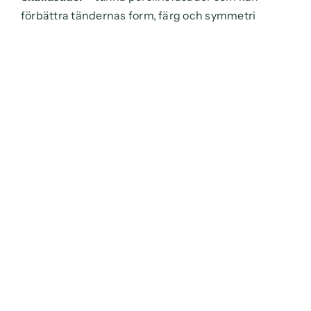
förbättra tändernas form, färg och symmetri
I vissa fall kan flera behandlingar kombineras för
att skapa ett jämnt och naturligt resultat. Vi går
alltid igenom vilka möjligheter som finns utifrån
din tandhälsa och dina mål.