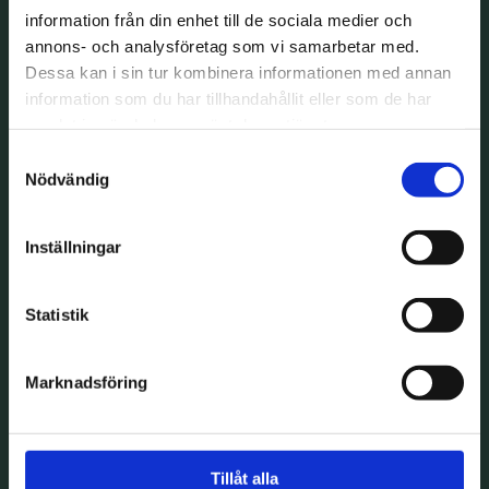
information från din enhet till de sociala medier och
annons- och analysföretag som vi samarbetar med.
Dessa kan i sin tur kombinera informationen med annan
information som du har tillhandahållit eller som de har
samlat in när du har använt deras tjänster.
Samtyckesval
Nödvändig
Inställningar
Statistik
Tiotandvård – Nya
Marknadsföring
regler från 2026
Tillåt alla